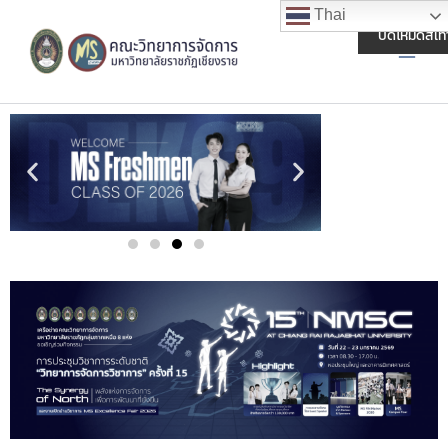
Skip
Main
Thai
to
ปิดโหมดสีเท
Men
content