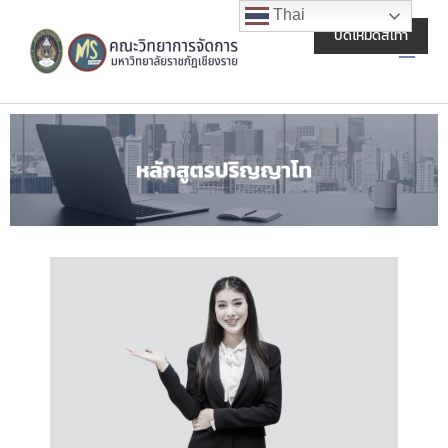
Skip
Main
Thai
to
ปิดโหมดสีเทา
Men
content