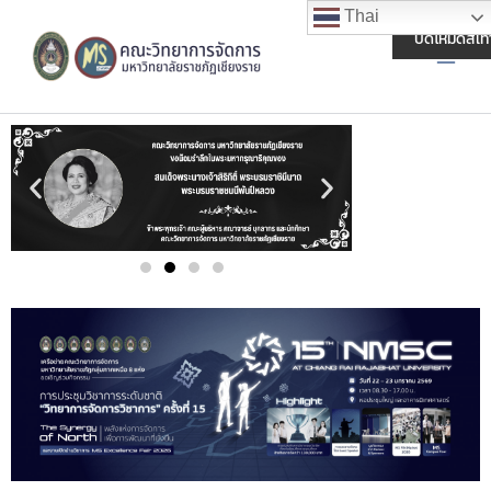
Skip
Main
Thai
to
ปิดโหมดสีเท
Men
content