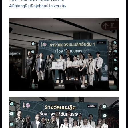
#ChiangRaiRajabhatUniversity