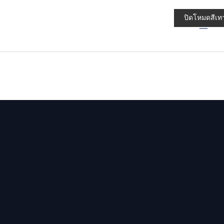
Skip
Main
to
ปิดโหมดสีเท
Men
content