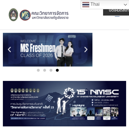
Skip
Main
Thai
to
ปิดโหมดสีเท
Men
content