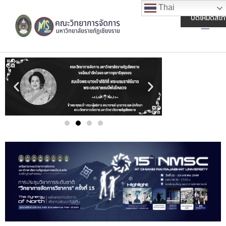
Skip
Main
Thai
to
ปิดโหมดสีเท
Men
content