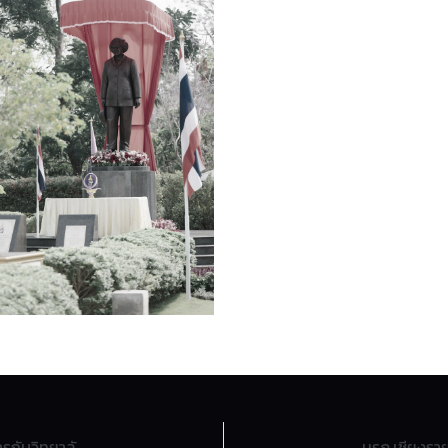
มหาวิทยาลัยราชภัฏเชียงรายลงนามความร่วมมือทางวิชาการกับวิทยาลัยอาชีวศึกษาพณิชยการเชียงราย