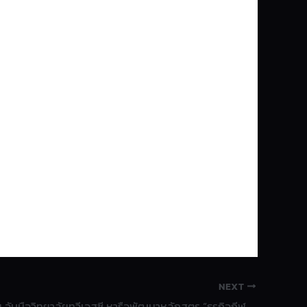
NEXT
มรภ.เชียงราย จับมือวิทยาลัยทวีเอสซี หารือพัฒนาหลักสูตร “ธุรกิจกีฬา” มุ่งผลิตบัณฑิตตอบโจทย์อุตสาหกรรมกีฬาและตลาดแรงงานยุคใหม่