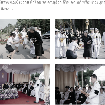
ราชภัฏเชียงราย นำโดย รศ.ดร.สุธีรา ดีวิท คณบดี พร้อมด้วยบุค
ดังกล่าว