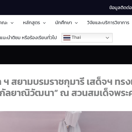
ข้อมูลติดต่
บคณะ
หลักสูตร
นักศึกษา
วิจัยและบริการวิชาการ
Thai
แนะนำติชม หรือร้องเรียนทั่วไป
า ฯ สยามบรมราชกุมารี เสด็จฯ ทรงเ
้ากัลยาณิวัฒนา” ณ สวนสมเด็จพระศ