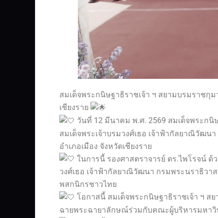
สมเด็จพระกนิษฐาธิราชเจ้า ฯ สยามบรมราชกุมาร
เชียงราย
วันที่ 12 มีนาคม พ.ศ. 2569 สมเด็จพระกน
สมเด็จพระเจ้าบรมวงศ์เธอ เจ้าฟ้ากัลยาณิวัฒ
อำเภอเมือง จังหวัดเชียงราย
ในการนี้ รองศาสตราจารย์ ดร.ไพโรจน์ ด้
วงศ์เธอ เจ้าฟ้ากัลยาณิวัฒนา กรมพระนราธิวาสรา
พสกนิกรชาวไทย
โอกาสนี้ สมเด็จพระกนิษฐาธิราชเจ้า ฯ ส
ฉายพระฉายาลักษณ์ร่วมกับคณะผู้บริหารมหาวิ