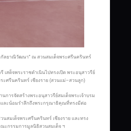
ฟ้ากัลยาณิวัฒนา” ณ สวนสมเด็จพระศรีนครินทร์
รี เสด็จพระราชดำเนินไปทรงเปิด พระอนุสาวรีย์
ระศรีนครินทร์ เชียงราย (สวนแม่–สวนลูก)
านการจัดสร้างพระอนุสาวรีย์สมเด็จพระเจ้าบรม
ติและน้อมรำลึกถึงพระกรุณาธิคุณที่ทรงมีต่อ
สวนสมเด็จพระศรีนครินทร์ เชียงราย และทรง
คณะกรรมการมูลนิธิสวนสมเด็จ ฯ