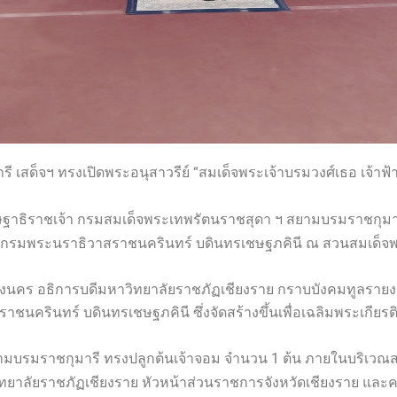
ี เสด็จฯ ทรงเปิดพระอนุสาวรีย์ “สมเด็จพระเจ้าบรมวงศ์เธอ เจ้า
ิษฐาธิราชเจ้า กรมสมเด็จพระเทพรัตนราชสุดา ฯ สยามบรมราชกุมา
นา กรมพระนราธิวาสราชนครินทร์ บดินทรเชษฐภคินี ณ สวนสมเด็จพ
วงนคร อธิการบดีมหาวิทยาลัยราชภัฏเชียงราย กราบบังคมทูลรายง
ชนครินทร์ บดินทรเชษฐภคินี ซึ่งจัดสร้างขึ้นเพื่อเฉลิมพระเกียร
ยามบรมราชกุมารี ทรงปลูกต้นเจ้าจอม จำนวน 1 ต้น ภายในบริเวณ
ทยาลัยราชภัฏเชียงราย หัวหน้าส่วนราชการจังหวัดเชียงราย และ