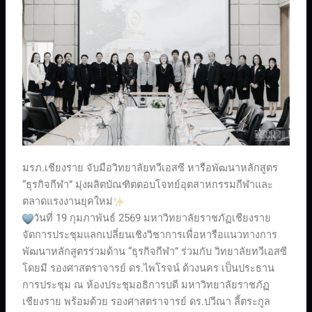
มรภ.เชียงราย จับมือวิทยาลัยทวีเอสซี หารือพัฒนาหลักสูตร
“ธุรกิจกีฬา” มุ่งผลิตบัณฑิตตอบโจทย์อุตสาหกรรมกีฬาและ
ตลาดแรงงานยุคใหม่
วันที่ 19 กุมภาพันธ์ 2569 มหาวิทยาลัยราชภัฏเชียงราย
จัดการประชุมแลกเปลี่ยนเชิงวิชาการเพื่อหารือแนวทางการ
พัฒนาหลักสูตรร่วมด้าน “ธุรกิจกีฬา” ร่วมกับ วิทยาลัยทวีเอสซี
โดยมี รองศาสตราจารย์ ดร.ไพโรจน์ ด้วงนคร เป็นประธาน
การประชุม ณ ห้องประชุมอธิการบดี มหาวิทยาลัยราชภัฏ
เชียงราย พร้อมด้วย รองศาสตราจารย์ ดร.ปวีณา ลี้ตระกูล