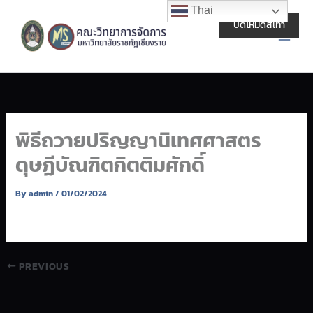
Skip
Main
Thai
to
ปิดโหมดสีเทา
Men
content
พิธีถวายปริญญานิเทศศาสตร
ดุษฏีบัณฑิตกิตติมศักดิ์
By
admin
/
01/02/2024
PREVIOUS