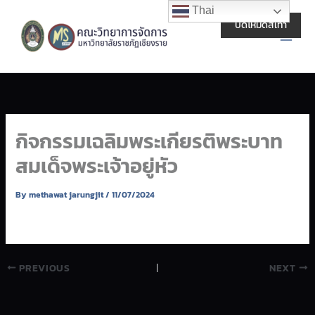
Skip
Main
Thai
to
ปิดโหมดสีเทา
Men
content
กิจกรรมเฉลิมพระเกียรติพระบาท
สมเด็จพระเจ้าอยู่หัว
By
methawat jarungjit
/
11/07/2024
PREVIOUS
NEXT